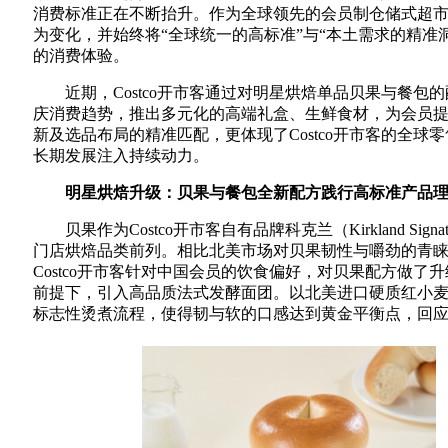
消费标准正在不断抬升。作为全球领先的会员制仓储式超市，
为变化，并始终将“全球统一的高标准”与“本土需求的精准
的消费体验。
近期，Costco开市客通过对明星烘焙单品贝果与餐包
庆消费趋势，推出多元化的高端礼盒、生鲜食材，为会员
新及选品布局的精准匹配，更体现了Costco开市客的全
长期发展注入持续动力。
明星烘焙升级：贝果与餐包全新配方践行高标准产品
贝果作为Costco开市客自有品牌科克兰（Kirkland S
门店烘焙品类前列。相比北美市场对贝果韧性与嚼劲的青
Costco开市客针对中国会员的饮食偏好，对贝果配方做
前提下，引入高品质法式发酵面团。以北美进口硬质红小
标志性烫煮流程，使得韧与软的口感达到黄金平衡点，回应