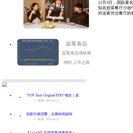
12月3日，国际
知名炒菜餐厅小放
对这家河北餐厅的服
益客食品
益客食品增收难
增利,上市之路
.
“TOP Taste Original PDO”项目｜皮
新闻 2024-05-22
.
创新引领消费，点燃休闲卤味
新闻 2024-05-22
.
【1+1+N】豆奶营养成果发布！