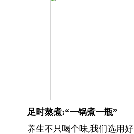
足时熬煮:“一锅煮一瓶”
养生不只喝个味,我们选用好产