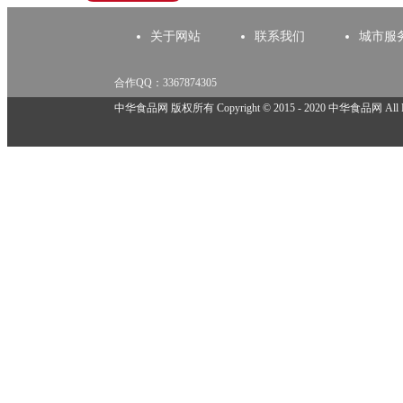
关于网站
联系我们
城市服
合作QQ：3367874305
举报邮箱：918825737@qq.com
中华食品网 版权所有 Copyright © 2015 - 2020 中华食品网 All Rig