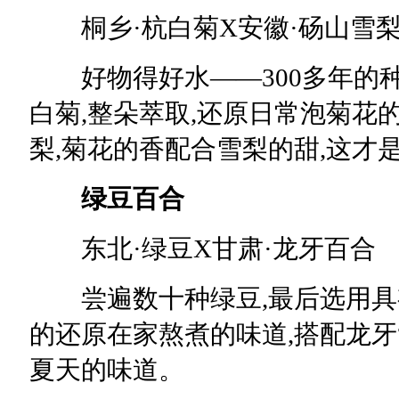
桐乡·杭白菊X安徽·砀山雪
好物得好水——300多年的种
白菊,整朵萃取,还原日常泡菊花的
梨,菊花的香配合雪梨的甜,这才
绿豆百合
东北·绿豆X甘肃·龙牙百合
尝遍数十种绿豆,最后选用具有
的还原在家熬煮的味道,搭配龙牙“
夏天的味道。