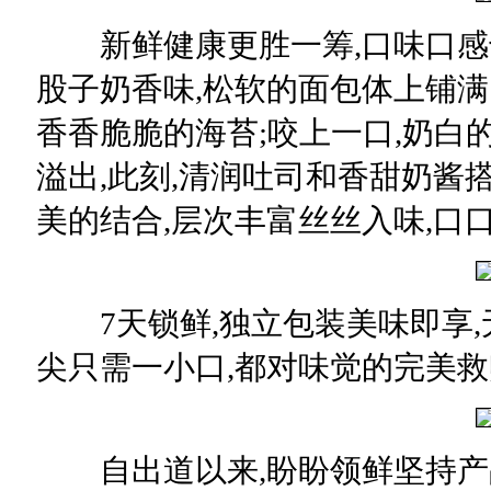
新鲜健康更胜一筹,口味口感也
股子奶香味,松软的面包体上铺满
香香脆脆的海苔;咬上一口,奶白
溢出,此刻,清润吐司和香甜奶酱
美的结合,层次丰富丝丝入味,口口
7天锁鲜,独立包装美味即享,
尖只需一小口,都对味觉的完美救
自出道以来,盼盼领鲜坚持产品