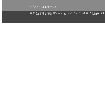
合作QQ：3367874305
举报邮箱：918825737@qq.com
中华食品网 版权所有 Copyright © 2015 - 2020 中华食品网 All Rig