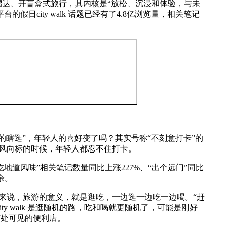
瞎溜达、开盲盒式旅行，其内核是“放松、沉浸和体验，与未
日city walk 话题已经有了4.8亿浏览量，相关笔记
“无目的瞎逛”，年轻人的喜好变了吗？其实号称“不刻意打卡”的
为潮流风向标的时候，年轻人都忍不住打卡。
吃地道风味”相关笔记数量同比上涨227%、“出个远门”同比
余。
来说，旅游的意义，就是逛吃，一边逛一边吃一边喝。“赶
y walk 是逛随机的路，吃和喝就更随机了，可能是刚好
随处可见的便利店。