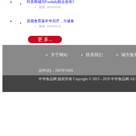
.
抖音商城与Foodaily联合发布3
新闻 2024-04-28
.
首届食育嘉年华召开，力诚食
新闻 2024-04-24
更 多...
关于网站
联系我们
城市服
合作QQ：3367874305
举报邮箱：918825737@qq.com
中华食品网 版权所有 Copyright © 2015 - 2020 中华食品网 All Rig