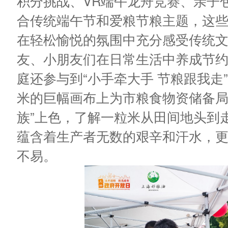
积分挑战、VR端午龙舟竞赛、亲子
合传统端午节和爱粮节粮主题，这
在轻松愉悦的氛围中充分感受传统
友、小朋友们在日常生活中养成节约
庭还参与到“小手牵大手 节粮跟我走
米的巨幅画布上为市粮食物资储备局
族”上色，了解一粒米从田间地头到
蕴含着生产者无数的艰辛和汗水，
不易。