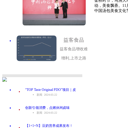
金秋时节，马洲大
动，美食飘香。11
中国汤包美食文化节
益客食品
益客食品增收难
增利,上市之路
.
“TOP Taste Original PDO”项目｜皮
新闻 2024-05-22
.
创新引领消费，点燃休闲卤味
新闻 2024-05-22
.
【1+1+N】豆奶营养成果发布！