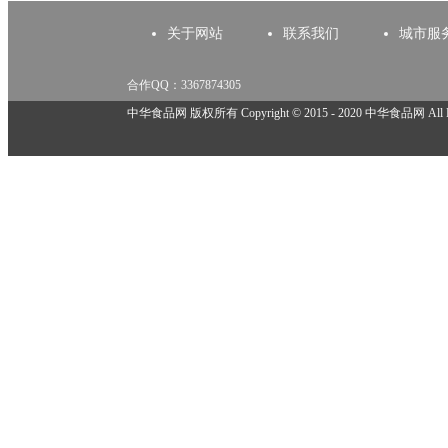
关于网站
联系我们
城市服
合作QQ：3367874305
举报邮箱：918825737@qq.com
中华食品网 版权所有 Copyright © 2015 - 2020 中华食品网 All Rig