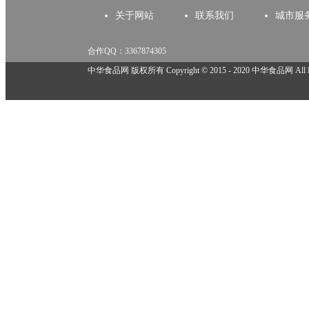
关于网站
联系我们
城市服
合作QQ：3367874305
举报邮箱：918825737@qq.com
中华食品网 版权所有 Copyright © 2015 - 2020 中华食品网 All Rig